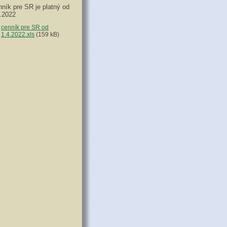
ník pre SR je platný od
.2022
cenník pre SR od
1.4.2022.xls
(159 kB)