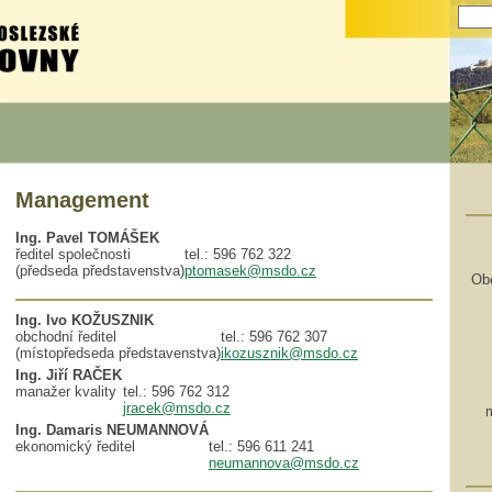
Management
Ing. Pavel TOMÁŠEK
ředitel společnosti
tel.: 596 762 322
(předseda představenstva)
ptomasek@msdo.cz
Ob
Ing. Ivo KOŽUSZNIK
obchodní ředitel
tel.: 596 762 307
(místopředseda představenstva)
ikozusznik@msdo.cz
Ing. Jiří RAČEK
manažer kvality
tel.: 596 762 312
jracek@msdo.cz
Ing. Damaris NEUMANNOVÁ
ekonomický ředitel
tel.: 596 611 241
neumannova@msdo.cz