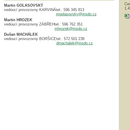
Cen
Martin GOLASOVSKÝ
1.4
vedoucí provozovny KARVINÁ
tel.: 596 345 813
mgolasovsky@msdo.cz
Martin HROZEK
vedoucí provozovny ZÁBŘEH
tel.: 596 762 351
mhrozek@msdo.cz
Dušan MACHÁLEK
vedoucí provozovny BORŠICE
tel.: 572 501 238
dmachalek@msdo.cz