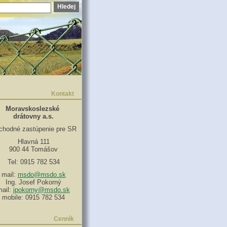
Kontakt
Moravskoslezské
drátovny a.s.
chodné
zastúpenie pre SR
Hlavná 111
900 44 Tomášov
Tel: 0915 782 534
mail:
msdo@msdo.sk
Ing. Josef Pokorný
mail:
jpokorny@msdo.sk
mobile: 0915 782 534
Cenník